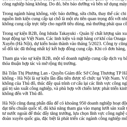
công nghiệp hàng không. Do đó, bên bảo dưỡng và bên sử dụng máy 
Trong ngành hàng không, việc bảo dưỡng, sửa chữa, thay thế các chi 
nguồn linh kiện cung cấp tại chỗ là một ưu tiên quan trọng đối với n
không cung cấp trực tiếp cho người tiêu dùng, mà thường phải qua c
Trong sự kiện B2B, ông Ishida Takayuki - Quản lý chất lượng sản xu
hoạt động tại Việt Nam. Các linh kiện và mặt hàng cơ khí của Onag
Xuyên (Hà Nội), dự kiến hoàn thành vào tháng 5/2023. Công ty cũng
số đối tác đã thống nhất ký kết hợp đồng cung cấp. Khi có đơn hàn
Tham gia vào sự kiện B2B, một số doanh nghiệp cung cấp dịch vụ bảo
thỏa thuận hợp tác và mở rộng thị trường.
Bà Trần Thị Phương Lan - Quyền Giám đốc Sở Công Thương TP Hà Nội
không - Hà Nội là sự kiện lần đầu tiên được tổ chức tại Việt Nam. 
không của Thủ đô, thúc đẩy quá trình cơ cấu lại các lĩnh vực công ngh
giá trị sản xuất công nghiệp, và phù hợp với chiến lược phát triển k
không đến với Thủ đô.
Hà Nội cũng đang phấn đấu để có khoảng 950 doanh nghiệp hoạt động
đạt tiêu chuẩn quốc tế, đủ khả năng tham gia vào mạng lưới sản xuất 
tư nước ngoài để thúc đẩy tăng trưởng, lựa chọn lĩnh vực công nghệ c
đoàn xuyên quốc gia, đặc biệt là phát triển các ngành công nghiệp mới 