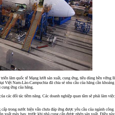
triển lãm quốc tế Mạng lưới sản xuất, cung ứng, tiêu dùng bền vững l
s tại Việt Nam-Lào-Campuchia đã chia sẻ nhu cầu của hãng cần khoảng
i cung ứng của hãng.
của các đối tác tiềm năng. Các doanh nghiệp quan tâm sẽ phải làm việc 
ng cấp trong nước hiện vẫn chưa đáp ứng được yêu cầu của ngành công
ản xuất máy bay, trước khi nhà cung cấp được phép sản xuất. Điều này 