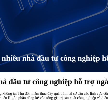
 nhiều nhà đầu tư công nghiệp 
hà đầu tư công nghiệp hỗ trợ n
 không tại Thủ đô, nhằm thúc đẩy quá trình tái cơ cấu các lĩnh vực cô
c tiêu là góp phần đáng kể vào tổng giá trị sản xuất công nghiệp và điề