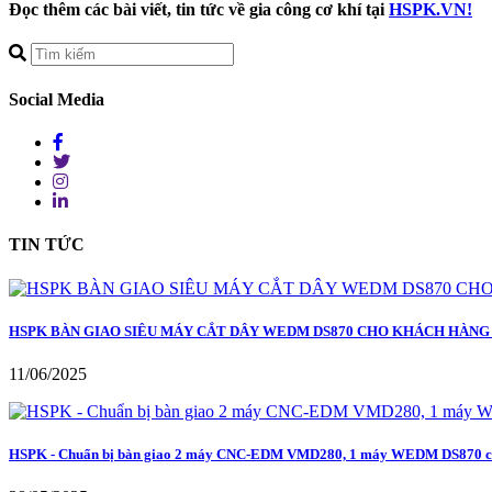
Đọc thêm các bài viết, tin tức về gia công cơ khí tại
HSPK.VN!
Social Media
TIN TỨC
HSPK BÀN GIAO SIÊU MÁY CẮT DÂY WEDM DS870 CHO KHÁCH HÀNG V
11/06/2025
HSPK - Chuẩn bị bàn giao 2 máy CNC-EDM VMD280, 1 máy WEDM DS870 cho