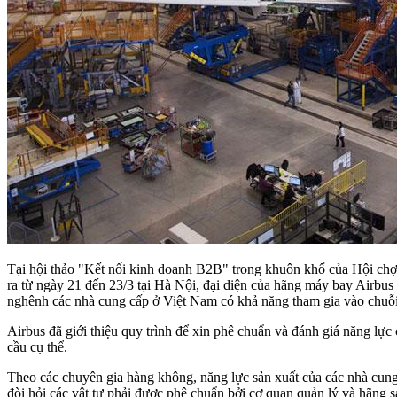
Tại hội thảo "Kết nối kinh doanh B2B" trong khuôn khổ của Hội chợ 
ra từ ngày 21 đến 23/3 tại Hà Nội, đại diện của hãng máy bay Airbu
nghênh các nhà cung cấp ở Việt Nam có khả năng tham gia vào chuỗ
Airbus đã giới thiệu quy trình để xin phê chuẩn và đánh giá năng lực 
cầu cụ thể.
Theo các chuyên gia hàng không, năng lực sản xuất của các nhà cu
đòi hỏi các vật tư phải được phê chuẩn bởi cơ quan quản lý và hãng s