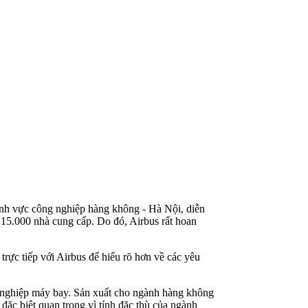
ĩnh vực công nghiệp hàng không - Hà Nội, diễn
 15.000 nhà cung cấp. Do đó, Airbus rất hoan
trực tiếp với Airbus để hiểu rõ hơn về các yêu
 nghiệp máy bay. Sản xuất cho ngành hàng không
đặc biệt quan trọng vì tính đặc thù của ngành