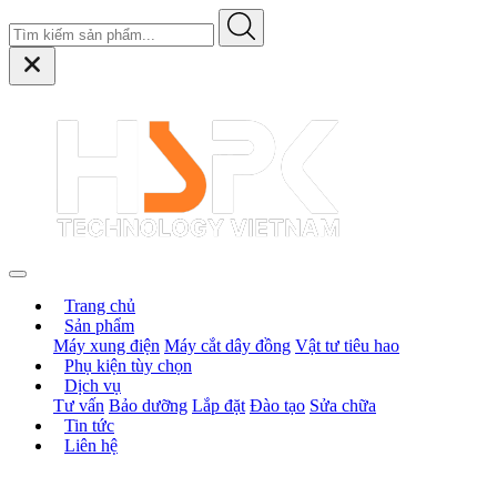
Trang chủ
Sản phẩm
Máy xung điện
Máy cắt dây đồng
Vật tư tiêu hao
Phụ kiện tùy chọn
Dịch vụ
Tư vấn
Bảo dưỡng
Lắp đặt
Đào tạo
Sửa chữa
Tin tức
Liên hệ