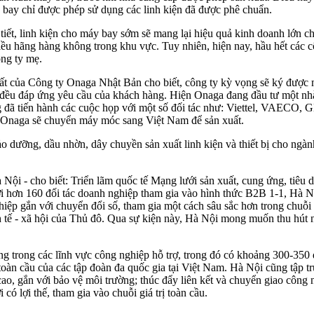
bay chỉ được phép sử dụng các linh kiện đã được phê chuẩn.
tiết, linh kiện cho máy bay sớm sẽ mang lại hiệu quả kinh doanh lớn 
hiều hãng hàng không trong khu vực. Tuy nhiên, hiện nay, hầu hết các cô
ông ty mẹ.
ất của Công ty Onaga Nhật Bản cho biết, công ty kỳ vọng sẽ ký được 
a đều đáp ứng yêu cầu của khách hàng. Hiện Onaga đang đầu tư một nh
 đã tiến hành các cuộc họp với một số đối tác như: Viettel, VAECO, 
g, Onaga sẽ chuyển máy móc sang Việt Nam để sản xuất.
 dưỡng, dầu nhờn, dây chuyền sản xuất linh kiện và thiết bị cho ngà
 - cho biết: Triển lãm quốc tế Mạng lưới sản xuất, cung ứng, tiêu
Với hơn 160 đối tác doanh nghiệp tham gia vào hình thức B2B 1-1, Hà N
iệp gắn với chuyển đổi số, tham gia một cách sâu sắc hơn trong chuỗi g
inh tế - xã hội của Thủ đô. Qua sự kiện này, Hà Nội mong muốn thu hút
 trong các lĩnh vực công nghiệp hỗ trợ, trong đó có khoảng 300-350 
toàn cầu của các tập đoàn đa quốc gia tại Việt Nam. Hà Nội cũng tập t
ao, gắn với bảo vệ môi trường; thúc đẩy liên kết và chuyển giao công 
có lợi thế, tham gia vào chuỗi giá trị toàn cầu.