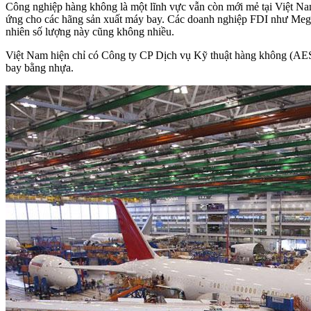
Công nghiệp hàng không là một lĩnh vực vẫn còn mới mẻ tại Việt Na
ứng cho các hãng sản xuất máy bay. Các doanh nghiệp FDI như Meg
nhiên số lượng này cũng không nhiều.
Việt Nam hiện chỉ có Công ty CP Dịch vụ Kỹ thuật hàng không (AES
bay bằng nhựa.