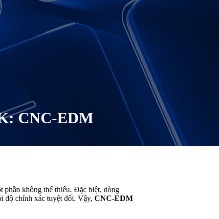
K: CNC-EDM
t phần không thể thiếu. Đặc biệt, dòng
i độ chính xác tuyệt đối. Vậy,
CNC-EDM