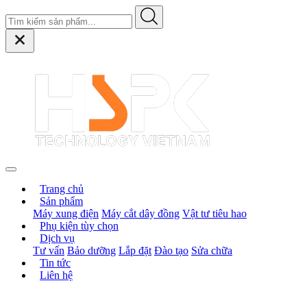
Trang chủ
Sản phẩm
Máy xung điện
Máy cắt dây đồng
Vật tư tiêu hao
Phụ kiện tùy chọn
Dịch vụ
Tư vấn
Bảo dưỡng
Lắp đặt
Đào tạo
Sửa chữa
Tin tức
Liên hệ