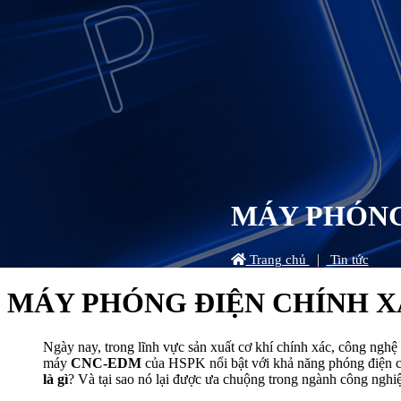
MÁY PHÓNG
|
Trang chủ
Tin tức
MÁY PHÓNG ĐIỆN CHÍNH X
Ngày nay, trong lĩnh vực sản xuất cơ khí chính xác, công nghệ
máy
CNC-EDM
của HSPK nổi bật với khả năng phóng điện chí
là gì
? Và tại sao nó lại được ưa chuộng trong ngành công nghiệ