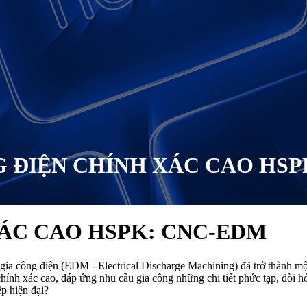
 ĐIỆN CHÍNH XÁC CAO HSP
ÁC CAO HSPK: CNC-EDM
 gia công điện (EDM - Electrical Discharge Machining) đã trở thành mộ
nh xác cao, đáp ứng nhu cầu gia công những chi tiết phức tạp, đòi hỏ
p hiện đại?