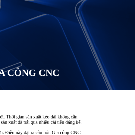
IA CÔNG CNC
ời. Thời gian sản xuất kéo dài không cần
sản xuất đã trải qua nhiều cải tiến đáng kể.
hơn. Điều này đặt ra câu hỏi: Gia công CNC