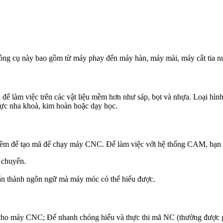
công cụ này bao gồm từ máy phay đến máy hàn, máy mài, máy cắt tia n
 để làm việc trên các vật liệu mềm hơn như sáp, bọt và nhựa. Loại h
vực nha khoà, kim hoàn hoặc dạy học.
 mềm để tạo mã để chạy máy CNC. Để làm việc với hệ thống CAM, bạn 
 chuyển.
dẫn thành ngôn ngữ mà máy móc có thể hiểu được.
cho máy CNC; Để nhanh chóng hiểu và thực thi mã NC (thường được gọ