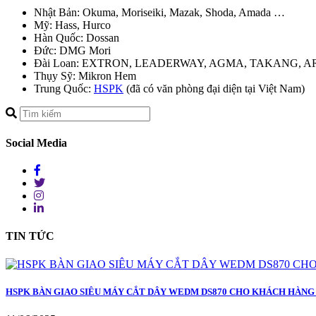
Nhật Bản: Okuma, Moriseiki, Mazak, Shoda, Amada …
Mỹ: Hass, Hurco
Hàn Quốc: Dossan
Đức: DMG Mori
Đài Loan: EXTRON, LEADERWAY, AGMA, TAKANG, A
Thụy Sỹ: Mikron Hem
Trung Quốc:
HSPK
(đã có văn phòng đại diện tại Việt Nam)
Social Media
TIN TỨC
HSPK BÀN GIAO SIÊU MÁY CẮT DÂY WEDM DS870 CHO KHÁCH HÀNG V