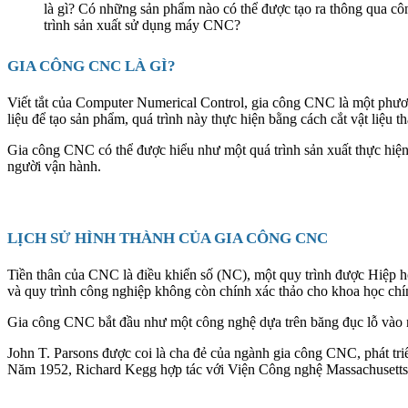
là gì? Có những sản phẩm nào có thể được tạo ra thông qua c
trình sản xuất sử dụng máy CNC?
GIA CÔNG CNC LÀ GÌ?
Viết tắt của Computer Numerical Control, gia công CNC là một phương 
liệu để tạo sản phẩm, quá trình này thực hiện bằng cách cắt vật liệu 
Gia công CNC có thể được hiểu như một quá trình sản xuất thực hiện
người vận hành.
LỊCH SỬ HÌNH THÀNH CỦA GIA CÔNG CNC
Tiền thân của CNC là điều khiển số (NC), một quy trình được Hiệp 
và quy trình công nghiệp không còn chính xác thảo cho khoa học chí
Gia công CNC bắt đầu như một công nghệ dựa trên băng đục lỗ vào 
John T. Parsons được coi là cha đẻ của ngành gia công CNC, phát tri
Năm 1952, Richard Kegg hợp tác với Viện Công nghệ Massachusetts 