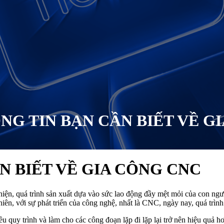
G TIN BẠN CẦN BIẾT VỀ G
N BIẾT VỀ GIA CÔNG CNC
iện, quá trình sản xuất dựa vào sức lao động đầy mệt mỏi của con ngư
nhiên, với sự phát triển của công nghệ, nhất là CNC, ngày nay, quá trình 
 quy trình và làm cho các công đoạn lặp đi lặp lại trở nên hiệu quả 