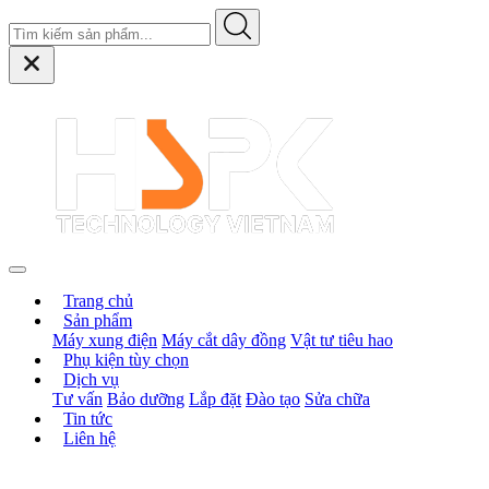
Trang chủ
Sản phẩm
Máy xung điện
Máy cắt dây đồng
Vật tư tiêu hao
Phụ kiện tùy chọn
Dịch vụ
Tư vấn
Bảo dưỡng
Lắp đặt
Đào tạo
Sửa chữa
Tin tức
Liên hệ