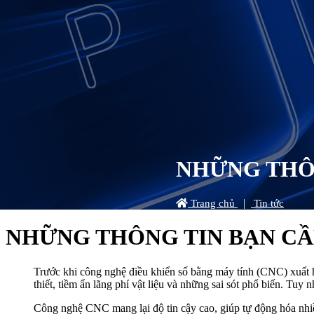
NHỮNG THÔN
|
Trang chủ
Tin tức
NHỮNG THÔNG TIN BẠN CẦ
Trước khi công nghệ điều khiển số bằng máy tính (CNC) xuất h
thiết, tiềm ẩn lãng phí vật liệu và những sai sót phổ biến. Tuy 
Công nghệ CNC mang lại độ tin cậy cao, giúp tự động hóa nhiều