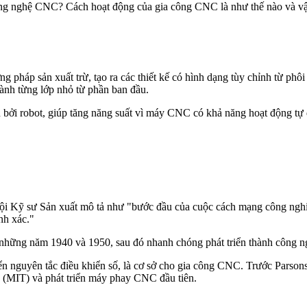
ông nghệ CNC? Cách hoạt động của gia công CNC là như thế nào và vật
pháp sản xuất trừ, tạo ra các thiết kế có hình dạng tùy chỉnh từ phôi
thành từng lớp nhỏ từ phần ban đầu.
 bởi robot, giúp tăng năng suất vì máy CNC có khả năng hoạt động tự 
hội Kỹ sư Sản xuất mô tả như "bước đầu của cuộc cách mạng công nghi
nh xác."
những năm 1940 và 1950, sau đó nhanh chóng phát triển thành công 
ển nguyên tắc điều khiển số, là cơ sở cho gia công CNC. Trước Parsons
(MIT) và phát triển máy phay CNC đầu tiên.