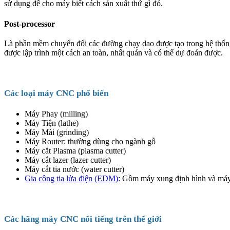
sử dụng để cho máy biết cách sản xuất thứ gì đó.
Post-processor
Là phần mềm chuyển đổi các đường chạy dao được tạo trong hệ thốn
được lập trình một cách an toàn, nhất quán và có thể dự đoán được.
Các loại máy CNC phổ biến
Máy Phay (milling)
Máy Tiện (lathe)
Máy Mài (grinding)
Máy Router: thường dùng cho ngành gỗ
Máy cắt Plasma (plasma cutter)
Máy cắt lazer (lazer cutter)
Máy cắt tia nước (water cutter)
Gia công tia lửa điện (EDM)
: Gồm máy xung định hình và máy
Các hãng máy CNC nổi tiếng trên thế giới